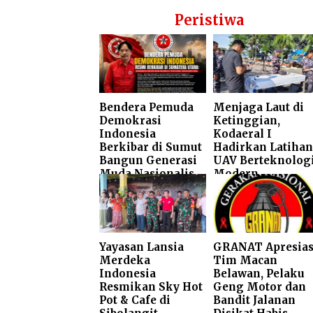
Peristiwa
Bendera Pemuda
Menjaga Laut di
Demokrasi
Ketinggian,
Indonesia
Kodaeral I
Berkibar di Sumut
Hadirkan Latihan
Bangun Generasi
UAV Berteknolog
Muda Nasionalis,
Modern
Profesional, dan
Berdaya Saing
Yayasan Lansia
GRANAT Apresias
Merdeka
Tim Macan
Indonesia
Belawan, Pelaku
Resmikan Sky Hot
Geng Motor dan
Pot & Cafe di
Bandit Jalanan