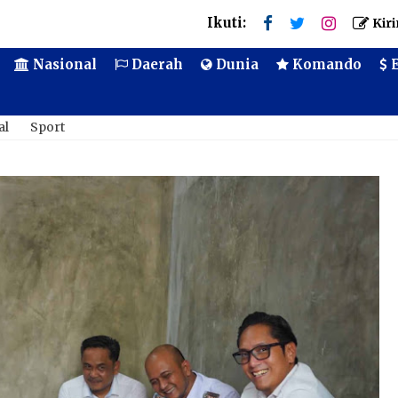
Ikuti:
Kiri
Nasional
Daerah
Dunia
Komando
E
al
Sport