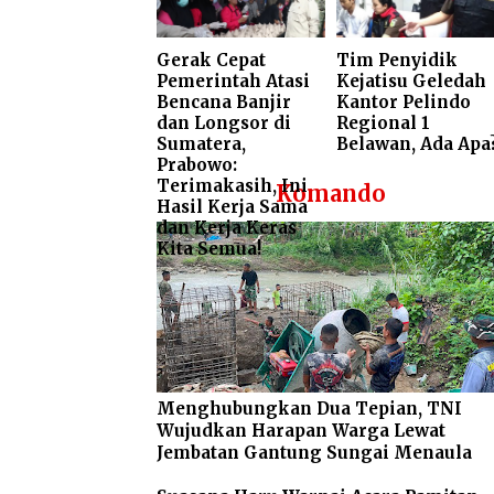
Gerak Cepat
Tim Penyidik
Pemerintah Atasi
Kejatisu Geledah
Bencana Banjir
Kantor Pelindo
dan Longsor di
Regional 1
Sumatera,
Belawan, Ada Apa
Prabowo:
Terimakasih, Ini
Komando
Hasil Kerja Sama
dan Kerja Keras
Kita Semua!
Menghubungkan Dua Tepian, TNI
Wujudkan Harapan Warga Lewat
Jembatan Gantung Sungai Menaula