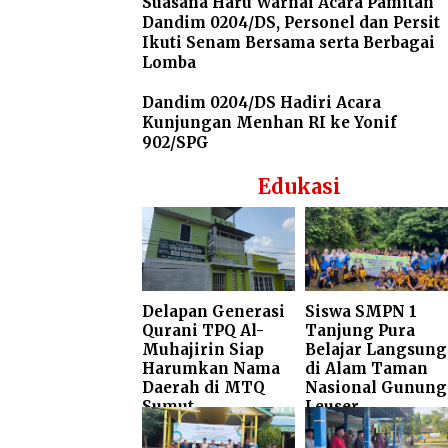
Suasana Haru Warnai Acara Pamitan
Dandim 0204/DS, Personel dan Persit
Ikuti Senam Bersama serta Berbagai
Lomba
Dandim 0204/DS Hadiri Acara
Kunjungan Menhan RI ke Yonif
902/SPG
Edukasi
Delapan Generasi
Siswa SMPN 1
Qurani TPQ Al-
Tanjung Pura
Muhajirin Siap
Belajar Langsung
Harumkan Nama
di Alam Taman
Daerah di MTQ
Nasional Gunung
Sumut
Leuser