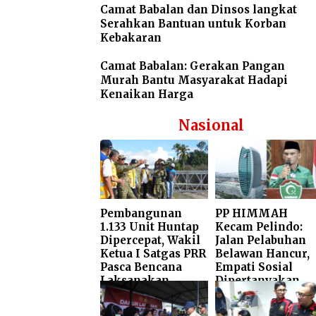
Camat Babalan dan Dinsos langkat
Serahkan Bantuan untuk Korban
Kebakaran
Camat Babalan: Gerakan Pangan
Murah Bantu Masyarakat Hadapi
Kenaikan Harga
Nasional
Pembangunan
PP HIMMAH
1.133 Unit Huntap
Kecam Pelindo:
Dipercepat, Wakil
Jalan Pelabuhan
Ketua I Satgas PRR
Belawan Hancur,
Pasca Bencana
Empati Sosial
Laksanakan
Dipertanyakan
Groundbreaking
di P. Sidimpuan