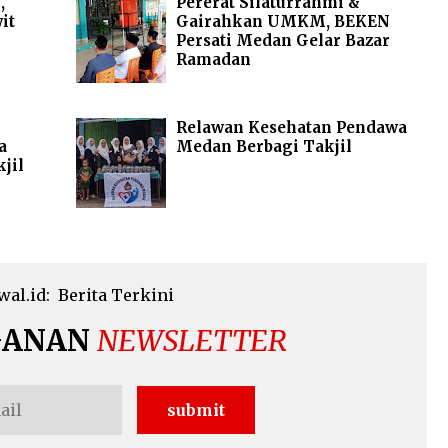
,
Pererat Silaturrahmi &
it
Gairahkan UMKM, BEKEN
Persati Medan Gelar Bazar
Ramadan
Relawan Kesehatan Pendawa
a
Medan Berbagi Takjil
jil
wal.id:
Berita Terkini
GANAN
NEWSLETTER