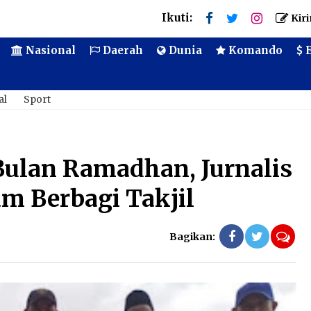
Ikuti:
Kiri
Nasional
Daerah
Dunia
Komando
E
al
Sport
Bulan Ramadhan, Jurnalis
m Berbagi Takjil
Bagikan:
Ko
me