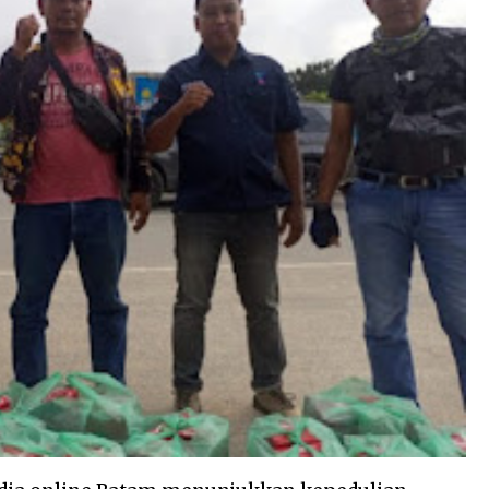
nta
r