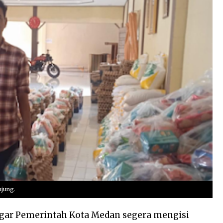
Ko
me
nta
r
njung.
ar Pemerintah Kota Medan segera mengisi