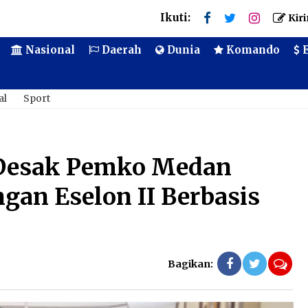
Ikuti:
Kiri
Nasional
Daerah
Dunia
Komando
E
al
Sport
 Desak Pemko Medan
ngan Eselon II Berbasis
Bagikan: