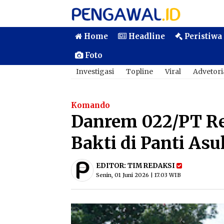
Home
Headline
Peristiwa
Foto
Investigasi
Topline
Viral
Advetori
Komando
Danrem 022/PT Re
Bakti di Panti A
EDITOR:
TIM REDAKSI
Senin, 01 Juni 2026 | 17.03 WIB