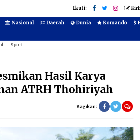
Ikuti:
Kiri
Nasional
Daerah
Dunia
Komando
E
al
Sport
smikan Hasil Karya
suhan ATRH Thohiriyah
Bagikan:
Ko
me