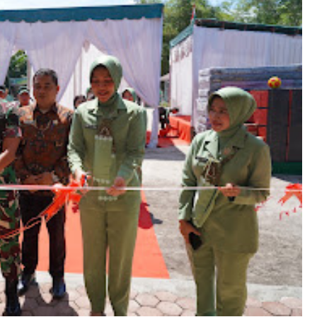
nta
r