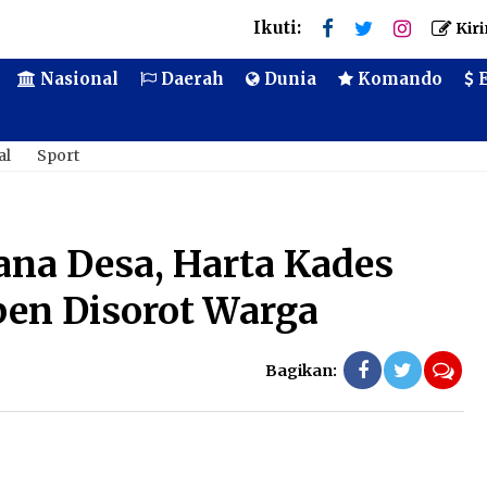
Ikuti:
Kiri
Nasional
Daerah
Dunia
Komando
E
al
Sport
ana Desa, Harta Kades
ben Disorot Warga
Bagikan:
Ko
me