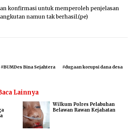
kan konfirmasi untuk memperoleh penjelasan
rsangkutan namun tak berhasil.(pe)
#BUMDes Bina Sejahtera
#dugaan korupsi dana desa
Baca Lainnya
Wilkum Polres Pelabuhan
ga
Belawan Rawan Kejahatan
a