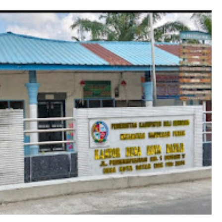
nta
r